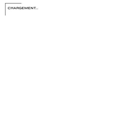
FRANÇOIS FONTAINE
CHARGEMENT...
1
/ 31
2
3
4
5
6
7
8
9
10
11
12
13
14
15
16
17
18
19
20
21
22
23
24