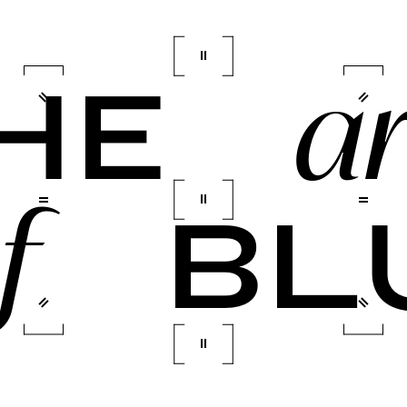
ar
HE
f
BL